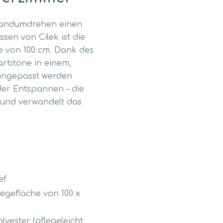
 Handumdrehen einen
sen von Cilek ist die
te von 100 cm. Dank des
arbtöne in einem,
 angepasst werden
er Entspannen – die
t und verwandelt das
ef
iegefläche von 100 x
yester (pflegeleicht