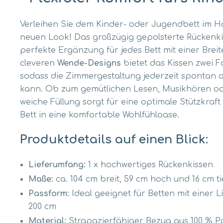
Verleihen Sie dem Kinder- oder Jugendbett im
neuen Look! Das großzügig gepolsterte Rückenkis
perfekte Ergänzung für jedes Bett mit einer Brei
cleveren
Wende-Designs
bietet das Kissen zwei F
sodass die Zimmergestaltung jederzeit spontan
kann. Ob zum gemütlichen Lesen, Musikhören od
weiche Füllung sorgt für eine optimale Stützkraf
Bett in eine komfortable Wohlfühloase.
Produktdetails auf einen Blick:
Lieferumfang:
1 x hochwertiges Rückenkissen
Maße:
ca. 104 cm breit, 59 cm hoch und 16 cm ti
Passform:
Ideal geeignet für Betten mit einer L
200 cm
Material:
Strapazierfähiger Bezug aus 100 % Pol