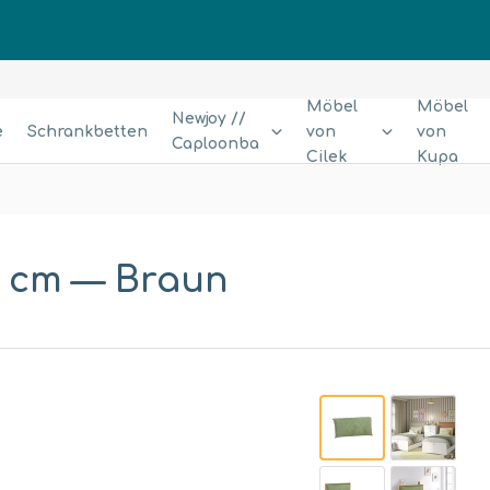
Möbel
Möbel
Newjoy //
e
Schrankbetten
von
von
Caploonba
Cilek
Kupa
00 cm
— Braun