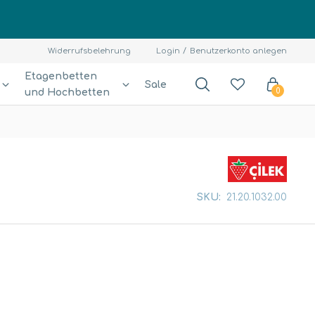
Widerrufsbelehrung
Login
Benutzerkonto anlegen
Etagenbetten
Sale
und Hochbetten
0
SKU:
21.20.1032.00