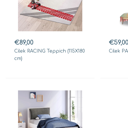
€89,00
€59,0
Cilek RACING Teppich (115X180
Cilek P
cm)