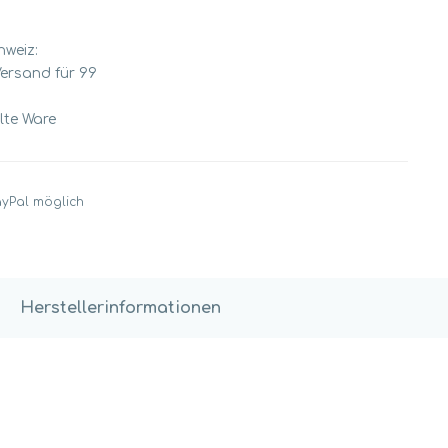
chweiz:
Versand für 99
llte Ware
ayPal möglich
Herstellerinformationen