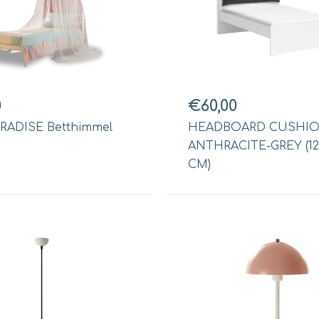
0
€60,00
ARADISE Betthimmel
HEADBOARD CUSHI
ANTHRACITE-GREY (12
CM)