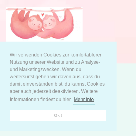
Wir verwenden Cookies zur komfortableren
Nutzung unserer Website und zu Analyse-
und Marketingzwecken. Wenn du
weitersurfst gehen wir davon aus, dass du
AGB
Datenschutzerklärung
damit einverstanden bist, du kannst Cookies
Meine persönlichen Daten
aber auch jederzeit deaktivieren. Weitere
Informationen findest du hier.
Mehr Info
Facebook
Instagram
Ok !
© 2021 Kinder Komfort | Entworfen von
OrbitSoft
|
Powered by Shopify