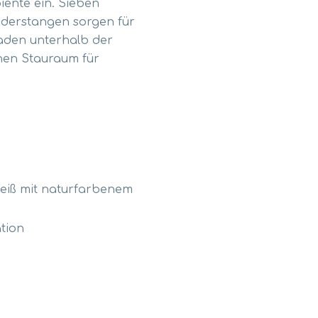
iente ein. Sieben
eiderstangen sorgen für
aden unterhalb der
chen Stauraum für
weiß mit naturfarbenem
tion