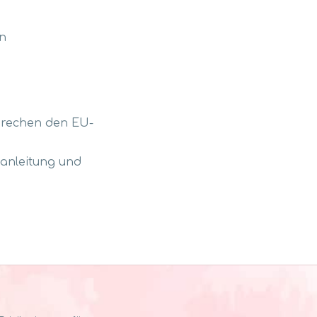
en
prechen den EU-
auanleitung und