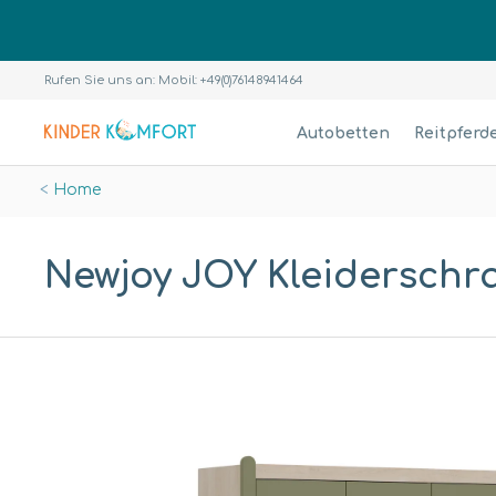
Rufen Sie uns an: Mobil: +49(0)76148941464
Autobetten
Reitpferd
Home
Newjoy JOY Kleiderschra