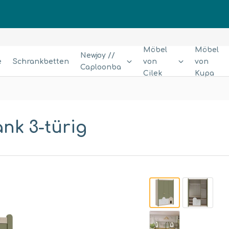
Möbel
Möbel
Newjoy //
e
Schrankbetten
von
von
Caploonba
Cilek
Kupa
nk 3-türig