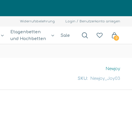
Widerrufsbelehrung
Login
Benutzerkonto anlegen
Etagenbetten
Sale
und Hochbetten
0
Newjoy
SKU:
Newjoy_Joy03