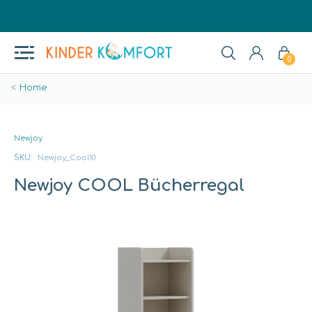
0
Home
Newjoy
SKU:
Newjoy_Cool10
Newjoy COOL Bücherregal