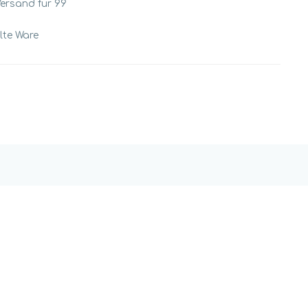
Versand für 99
llte Ware