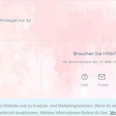
ivilegien nur für
Brauchen Sie Hilfe?
Wir sind erreichbar Mo - Fr 08:00 - 17
FAQ
E-mail
r Website und zu Analyse- und Marketingzwecken. Wenn du wei
derzeit deaktivieren. Weitere Informationen findest du hier.
Meh
by Shopify
AGB
Datenschutzerklärung
Meine persönli