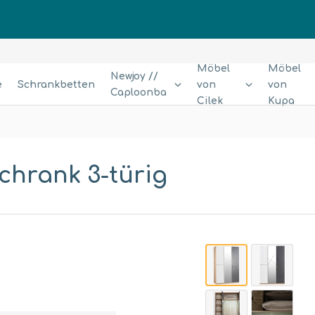
Möbel
Möbel
Newjoy //
e
Schrankbetten
von
von
Caploonba
Cilek
Kupa
chrank 3-türig