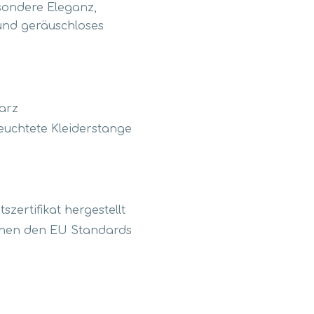
sondere Eleganz,
 und geräuschloses
warz
leuchtete Kleiderstange
zertifikat hergestellt
chen den EU Standards