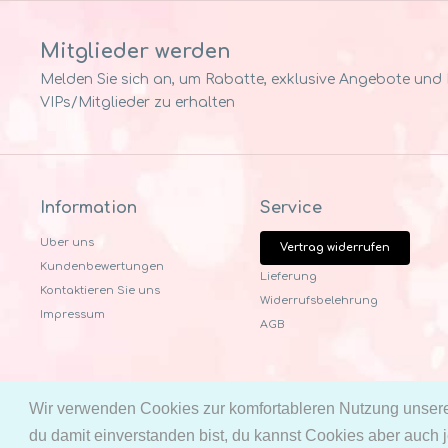
Mitglieder werden
Melden Sie sich an, um Rabatte, exklusive Angebote und Pr
VIPs/Mitglieder zu erhalten
Information
Service
Uber uns
Vertrag widerrufen
Kundenbewertungen
Lieferung
Kontaktieren Sie uns
Widerrufsbelehrung
Impressum
AGB
Wir verwenden Cookies zur komfortableren Nutzung unsere
du damit einverstanden bist, du kannst Cookies aber auch je
© 2021 Kinder Komfort | Entworfen von
OrbitSoft
| Powered 