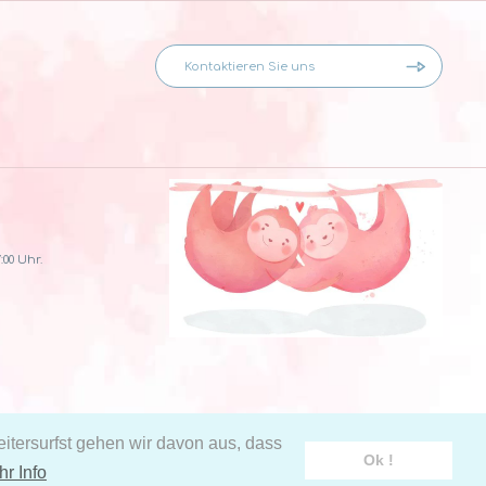
:00 Uhr.
tersurfst gehen wir davon aus, dass
Ok !
r Info
chen Daten
Facebook
Instagram