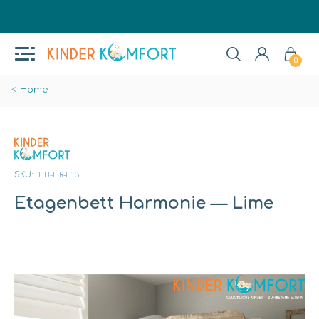
0
Home
SKU:
EB-HR-F13
Etagenbett Harmonie
— Lime