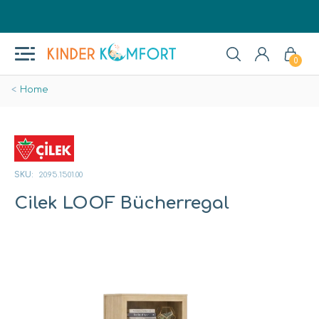
0
Home
SKU:
20.95.1501.00
Cilek LOOF Bücherregal