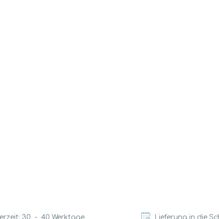
erzeit:
30
-
40
Werktage
Lieferung in die S