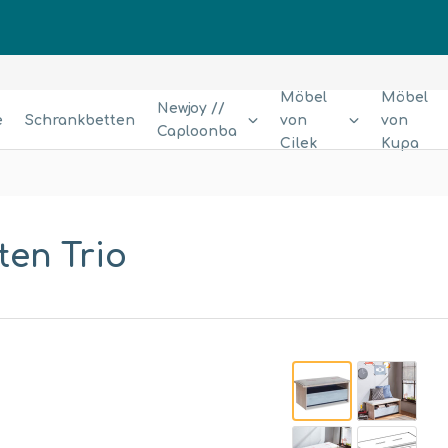
Möbel
Möbel
Newjoy //
e
Schrankbetten
von
von
Caploonba
Cilek
Kupa
en Trio