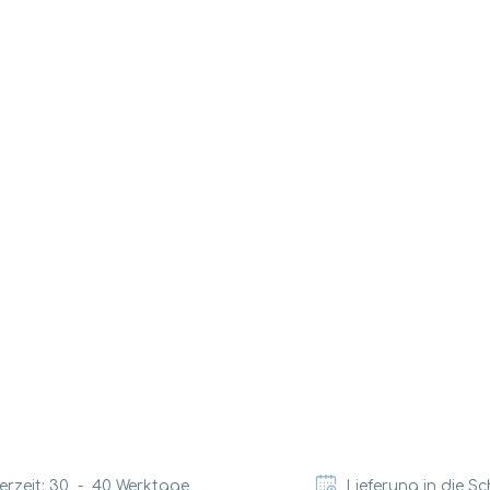
erzeit:
30
-
40
Werktage
Lieferung in die S