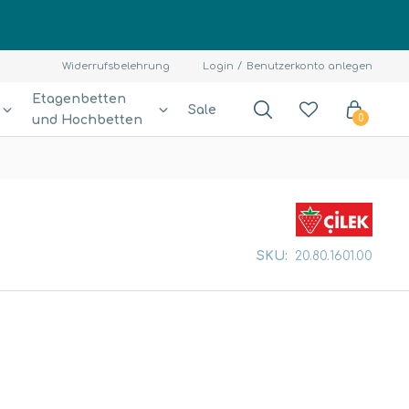
Widerrufsbelehrung
Login
Benutzerkonto anlegen
Etagenbetten
Sale
und Hochbetten
0
SKU:
20.80.1601.00