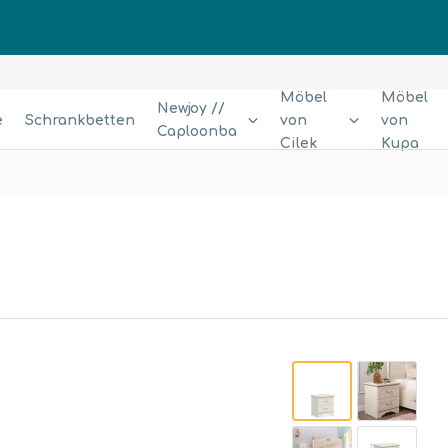
Möbel
Möbel
Newjoy //
e
Schrankbetten
von
von
Caploonba
Cilek
Kupa