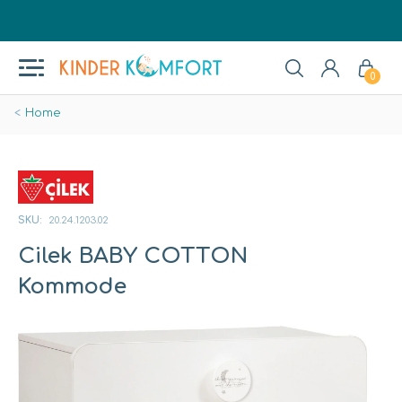
0
Home
SKU:
20.24.1203.02
Cilek BABY COTTON
Kommode