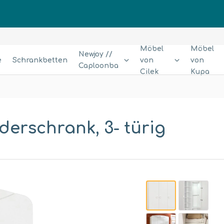
Möbel
Möbel
Newjoy //
e
Schrankbetten
von
von
Caploonba
Cilek
Kupa
erschrank, 3- türig