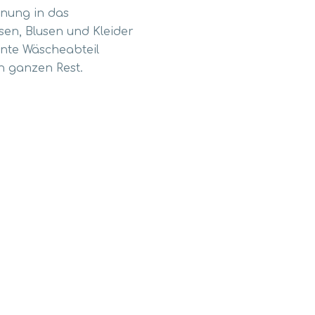
dnung in das
en, Blusen und Kleider
ennte Wäscheabteil
n ganzen Rest.