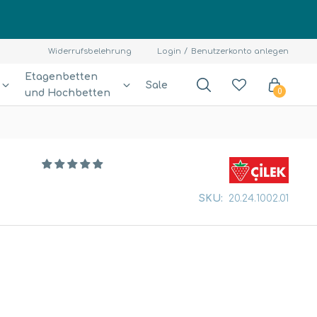
Widerrufsbelehrung
Login
Benutzerkonto anlegen
Etagenbetten
Sale
und Hochbetten
0
SKU:
20.24.1002.01