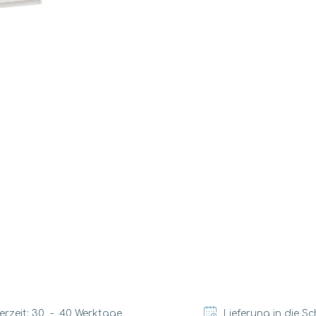
erzeit:
30
-
40
Werktage
Lieferung in die S