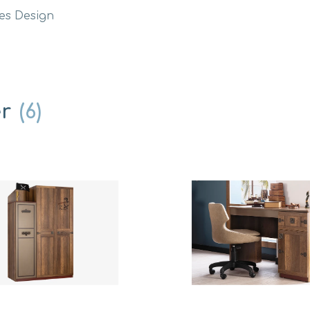
es Design
er
(6)