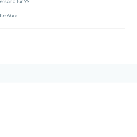
Versand für 99
llte Ware