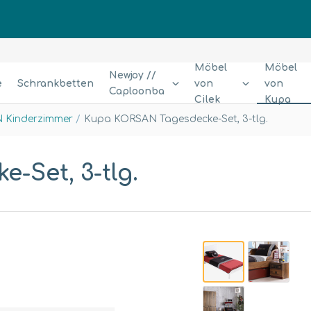
Möbel
Möbel
Newjoy //
e
Schrankbetten
von
von
Caploonba
Cilek
Kupa
 Kinderzimmer
Kupa KORSAN Tagesdecke-Set, 3-tlg.
-Set, 3-tlg.