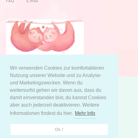
FAQ
E-mail
Wir verwenden Cookies zur komfortableren
Nutzung unserer Website und zu Analyse-
und Marketingzwecken. Wenn du
weitersurfst gehen wir davon aus, dass du
AGB
Datenschutzerklärung
damit einverstanden bist, du kannst Cookies
Meine persönlichen Daten
aber auch jederzeit deaktivieren. Weitere
Informationen findest du hier.
Mehr Info
Facebook
Instagram
Ok !
© 2021 Kinder Komfort | Entworfen von
OrbitSoft
|
Powered by Shopify