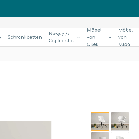
Möbel
Möbel
Newjoy //
e
Schrankbetten
von
von
Caploonba
Cilek
Kupa