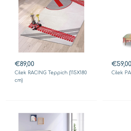
€89,00
€59,0
Cilek RACING Teppich (115X180
Cilek P
cm)