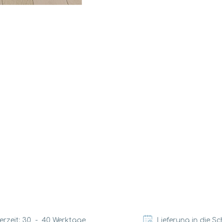
erzeit:
30
-
40
Werktage
Lieferung in die S