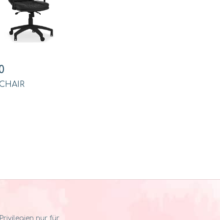
0
CHAIR
ivilegien nur für