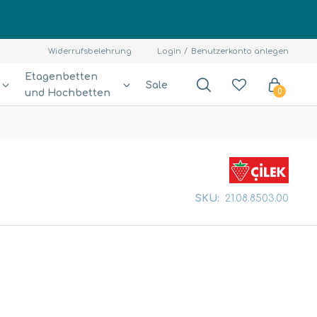
Widerrufsbelehrung
Login
Benutzerkonto anlegen
Etagenbetten
Sale
und Hochbetten
0
SKU:
21.08.8503.00