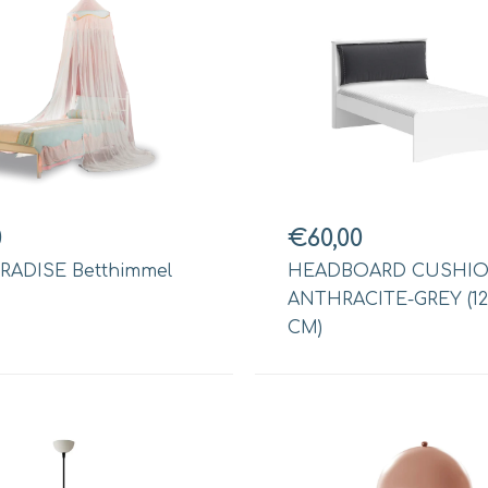
0
€60,00
ARADISE Betthimmel
HEADBOARD CUSHI
ANTHRACITE-GREY (12
CM)