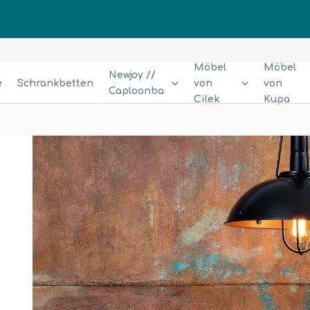
Möbel
Möbel
Newjoy //
e
Schrankbetten
von
von
Caploonba
Cilek
Kupa